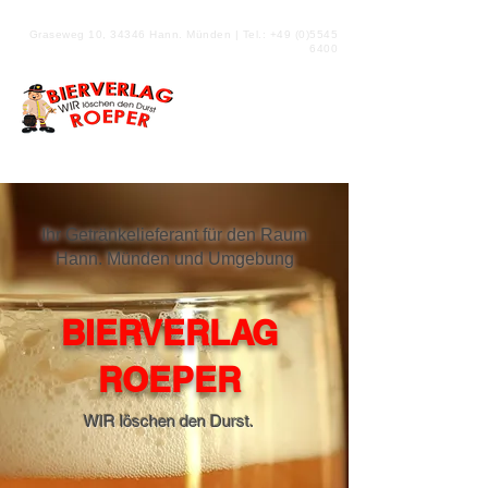
Graseweg 10, 34346 Hann. Münden | Tel.:
+49 (0)5545
6400
Ihr Getränkelieferant für den Raum
Hann. Münden und Umgebung
BIERVERLAG
ROEPER
WIR löschen den Durst.